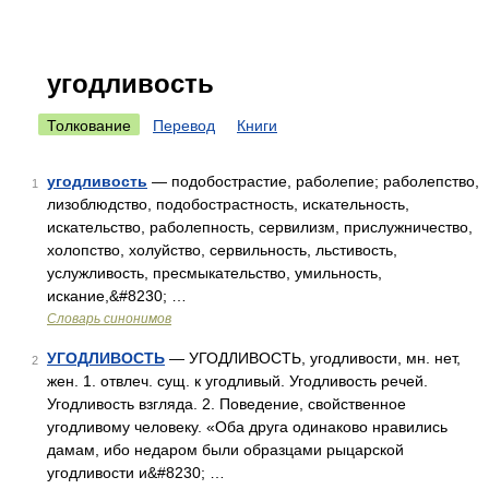
угодливость
Толкование
Перевод
Книги
угодливость
— подобострастие, раболепие; раболепство,
1
лизоблюдство, подобострастность, искательность,
искательство, раболепность, сервилизм, прислужничество,
холопство, холуйство, сервильность, льстивость,
услужливость, пресмыкательство, умильность,
искание,&#8230; …
Словарь синонимов
УГОДЛИВОСТЬ
— УГОДЛИВОСТЬ, угодливости, мн. нет,
2
жен. 1. отвлеч. сущ. к угодливый. Угодливость речей.
Угодливость взгляда. 2. Поведение, свойственное
угодливому человеку. «Оба друга одинаково нравились
дамам, ибо недаром были образцами рыцарской
угодливости и&#8230; …