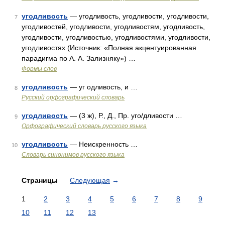
угодливость
— угодливость, угодливости, угодливости,
7
угодливостей, угодливости, угодливостям, угодливость,
угодливости, угодливостью, угодливостями, угодливости,
угодливостях (Источник: «Полная акцентуированная
парадигма по А. А. Зализняку») …
Формы слов
угодливость
— уг одливость, и …
8
Русский орфографический словарь
угодливость
— (3 ж), Р., Д., Пр. уго/дливости …
9
Орфографический словарь русского языка
угодливость
— Неискренность …
10
Словарь синонимов русского языка
Страницы
Следующая
→
1
2
3
4
5
6
7
8
9
10
11
12
13