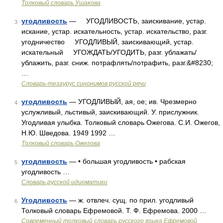
Толковый словарь Ушакова
угодливость
— УГОДЛИВОСТЬ, заискивание, устар.
3
искание, устар. искательность, устар. искательство, разг.
угодничество УГОДЛИВЫЙ, заискивающий, устар.
искательный УГОЖДАТЬ/УГОДИТЬ, разг. ублажать/
ублажить, разг. сниж. потрафлять/потрафить, разг.&#8230;
…
Словарь-тезаурус синонимов русской речи
угодливость
— УГОДЛИВЫЙ, ая, ое; ив. Чрезмерно
4
услужливый, льстивый, заискивающий. У. прислужник.
Угодливая улыбка. Толковый словарь Ожегова. С.И. Ожегов,
Н.Ю. Шведова. 1949 1992 …
Толковый словарь Ожегова
угодливость
— • большая угодливость • рабская
5
угодливость …
Словарь русской идиоматики
Угодливость
— ж. отвлеч. сущ. по прил. угодливый
6
Толковый словарь Ефремовой. Т. Ф. Ефремова. 2000 …
Современный толковый словарь русского языка Ефремовой